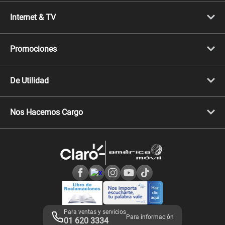
Portabilidad
Línea Nueva
Internet & TV
Línea Adicional
Planes ilimitados
Internet Fibra Óptica
Prepago Chévere
Internet + TV
Migración
Promociones
Mejora tu plan
Conviértete en Full Claro
Cyber WOW
Celulares iPhone
De Utilidad
Celulares Samsung
Celulares Xiaomi
Libera tu equipo móvil
Celulares Honor
Llamada por llamada
Celulares Motorola
Nos Hacemos Cargo
Comprobantes electrónicos
Velocidad de internet
Devoluciones por interrupciones
Consultas en línea
Atención de reclamos
Samsung A57
Consulta de reclamos
Consulta de IMEI
Adquirientes iPhone 6, 6S y SE
Hablando Claro
Mensaje de Seguridad
Samsung S25 Ultra
Consideraciones
Términos y Condiciones de Tienda Claro
Libro de Reclamaciones
Legales de marketplace
Para ventas y servicios
Para información
01 620 3334