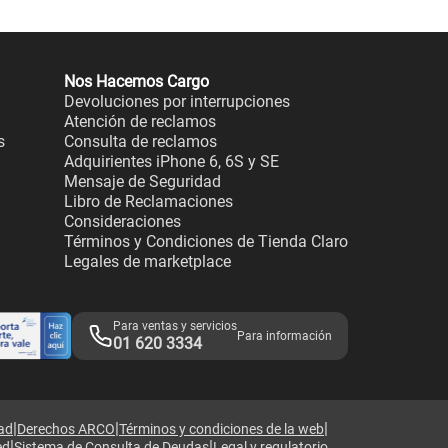
Nos Hacemos Cargo
Devoluciones por interrupciones
Atención de reclamos
s
Consulta de reclamos
Adquirientes iPhone 6, 6S y SE
Mensaje de Seguridad
Libro de Reclamaciones
Consideraciones
Términos y Condiciones de Tienda Claro
Legales de marketplace
Para ventas y servicios
Para información
01 620 3334
|
|
|
dad
Derechos ARCO
Términos y condiciones de la web
|
|
ed
Sistema de Consulta de Deudas
Legal y regulatorio