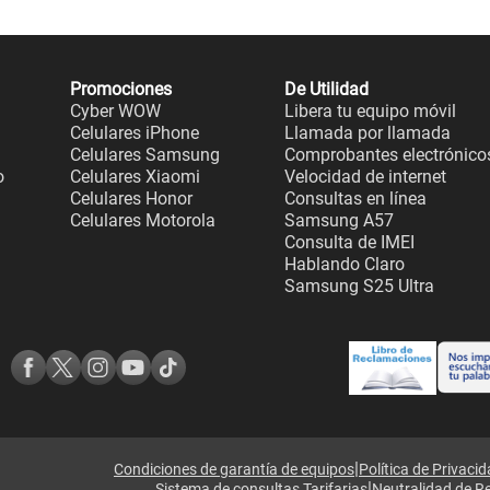
Promociones
De Utilidad
Cyber WOW
Libera tu equipo móvil
Celulares iPhone
Llamada por llamada
Celulares Samsung
Comprobantes electrónico
o
Celulares Xiaomi
Velocidad de internet
Celulares Honor
Consultas en línea
Celulares Motorola
Samsung A57
Consulta de IMEI
Hablando Claro
Samsung S25 Ultra
|
Condiciones de garantía de equipos
Política de Privaci
|
Sistema de consultas Tarifarias
Neutralidad de R