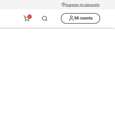
Ingresar mi ubicación
0
Mi cuenta