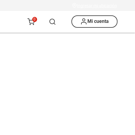
Ingresar mi ubicación
0
Mi cuenta