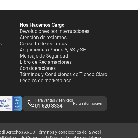
Nos Hacemos Cargo
Devoluciones por interrupciones
Atención de reclamos
s
Consulta de reclamos
Adquirientes iPhone 6, 6S y SE
Mensaje de Seguridad
Libro de Reclamaciones
Consideraciones
Términos y Condiciones de Tienda Claro
Legales de marketplace
Para ventas y servicios
Para información
01 620 3334
|
|
|
dad
Derechos ARCO
Términos y condiciones de la web
|
|
ed
Sistema de Consulta de Deudas
Legal y regulatorio