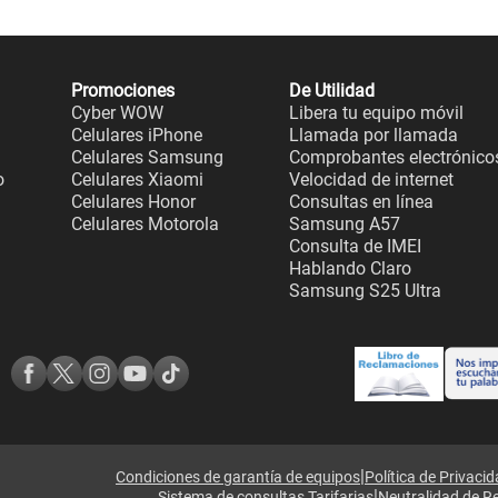
Promociones
De Utilidad
Cyber WOW
Libera tu equipo móvil
Celulares iPhone
Llamada por llamada
Celulares Samsung
Comprobantes electrónico
o
Celulares Xiaomi
Velocidad de internet
Celulares Honor
Consultas en línea
Celulares Motorola
Samsung A57
Consulta de IMEI
Hablando Claro
Samsung S25 Ultra
|
Condiciones de garantía de equipos
Política de Privaci
|
Sistema de consultas Tarifarias
Neutralidad de R