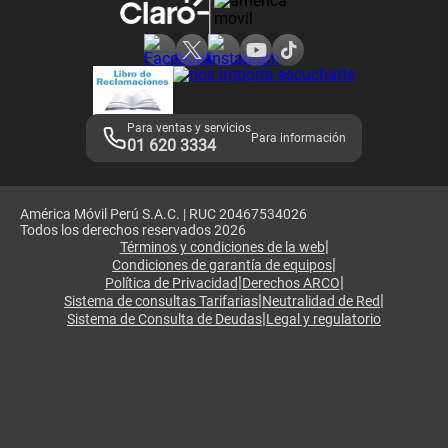
Consulta de reclamos
Consulta de IMEI
Adquirientes iPhone 6, 6S y SE
Hablando Claro
Mensaje de Seguridad
Samsung S25 Ultra
Consideraciones
Términos y Condiciones de Tienda Claro
Libro de Reclamaciones
Legales de marketplace
Para ventas y servicios
Para información
01 620 3334
América Móvil Perú S.A.C. | RUC 20467534026
Todos los derechos reservados 2026
|
Términos y condiciones de la web
|
Condiciones de garantía de equipos
|
|
Política de Privacidad
Derechos ARCO
|
|
Sistema de consultas Tarifarias
Neutralidad de Red
|
Sistema de Consulta de Deudas
Legal y regulatorio