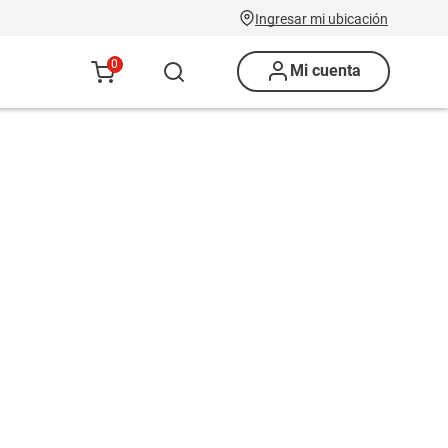
Ingresar mi ubicación
0
Mi cuenta