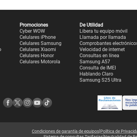
Promociones
De Utilidad
Cyber WOW
Libera tu equipo móvil
Celulares iPhone
Llamada por llamada
Celulares Samsung
Comprobantes electrónico
o
Celulares Xiaomi
Velocidad de internet
Celulares Honor
Consultas en línea
Celulares Motorola
Samsung A57
Consulta de IMEI
Hablando Claro
Samsung S25 Ultra
|
Condiciones de garantía de equipos
Política de Privaci
|
Sistema de consultas Tarifarias
Neutralidad de R