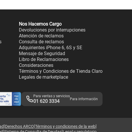
Nos Hacemos Cargo
Devoluciones por interrupciones
Atención de reclamos
s
Consulta de reclamos
Adquirientes iPhone 6, 6S y SE
Mensaje de Seguridad
Libro de Reclamaciones
Consideraciones
Términos y Condiciones de Tienda Claro
Legales de marketplace
Para ventas y servicios
Para información
01 620 3334
|
|
|
dad
Derechos ARCO
Términos y condiciones de la web
|
|
ed
Sistema de Consulta de Deudas
Legal y regulatorio