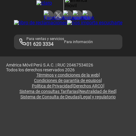
Consulta de reclamos
Consulta de IMEI
Adquirientes iPhone 6, 6S y SE
Hablando Claro
Mensaje de Seguridad
Samsung S25 Ultra
Consideraciones
Términos y Condiciones de Tienda Claro
Libro de Reclamaciones
Legales de marketplace
Para ventas y servicios
Para información
01 620 3334
América Móvil Perú S.A.C. | RUC 20467534026
Todos los derechos reservados 2026
|
Términos y condiciones de la web
|
Condiciones de garantía de equipos
|
|
Política de Privacidad
Derechos ARCO
|
|
Sistema de consultas Tarifarias
Neutralidad de Red
|
Sistema de Consulta de Deudas
Legal y regulatorio