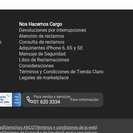
Nos Hacemos Cargo
Devoluciones por interrupciones
Atención de reclamos
s
Consulta de reclamos
Adquirientes iPhone 6, 6S y SE
Mensaje de Seguridad
Libro de Reclamaciones
Consideraciones
Términos y Condiciones de Tienda Claro
Legales de marketplace
Para ventas y servicios
Para información
01 620 3334
|
|
|
dad
Derechos ARCO
Términos y condiciones de la web
|
|
ed
Sistema de Consulta de Deudas
Legal y regulatorio