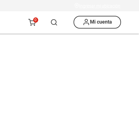
Ingresar mi ubicación
0
Mi cuenta