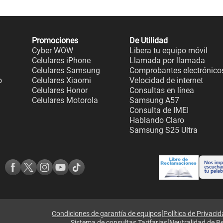
Promociones
De Utilidad
Cyber WOW
Libera tu equipo móvil
Celulares iPhone
Llamada por llamada
Celulares Samsung
Comprobantes electrónico
o
Celulares Xiaomi
Velocidad de internet
Celulares Honor
Consultas en línea
Celulares Motorola
Samsung A57
Consulta de IMEI
Hablando Claro
Samsung S25 Ultra
|
Condiciones de garantía de equipos
Política de Privaci
|
Sistema de consultas Tarifarias
Neutralidad de R