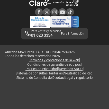
Consulta de reclamos
Consulta de IMEI
Adquirientes iPhone 6, 6S y SE
Hablando Claro
Mensaje de Seguridad
Samsung S25 Ultra
Consideraciones
Términos y Condiciones de Tienda Claro
Libro de Reclamaciones
Legales de marketplace
Para ventas y servicios
Para información
01 620 3334
América Móvil Perú S.A.C. | RUC 20467534026
Todos los derechos reservados 2026
|
Términos y condiciones de la web
|
Condiciones de garantía de equipos
|
|
Política de Privacidad
Derechos ARCO
|
|
Sistema de consultas Tarifarias
Neutralidad de Red
|
Sistema de Consulta de Deudas
Legal y regulatorio