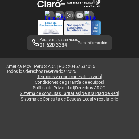
Consulta de reclamos
Consulta de IMEI
Adquirientes iPhone 6, 6S y SE
Hablando Claro
Mensaje de Seguridad
Samsung S25 Ultra
Consideraciones
Términos y Condiciones de Tienda Claro
Libro de Reclamaciones
Legales de marketplace
Para ventas y servicios
Para información
01 620 3334
América Móvil Perú S.A.C. | RUC 20467534026
Todos los derechos reservados 2026
|
Términos y condiciones de la web
|
Condiciones de garantía de equipos
|
|
Política de Privacidad
Derechos ARCO
|
|
Sistema de consultas Tarifarias
Neutralidad de Red
|
Sistema de Consulta de Deudas
Legal y regulatorio