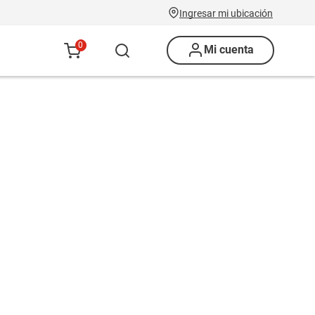
Ingresar mi ubicación
0
Mi cuenta