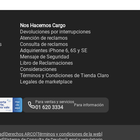
Nos Hacemos Cargo
Devoluciones por interrupciones
Atención de reclamos
s
Consulta de reclamos
Adquirientes iPhone 6, 6S y SE
Mensaje de Seguridad
Libro de Reclamaciones
Consideraciones
Términos y Condiciones de Tienda Claro
Legales de marketplace
Para ventas y servicios
Para información
01 620 3334
|
|
|
dad
Derechos ARCO
Términos y condiciones de la web
|
|
ed
Sistema de Consulta de Deudas
Legal y regulatorio