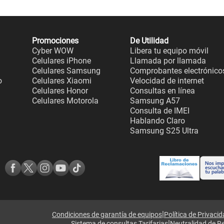
Promociones
De Utilidad
Cyber WOW
Libera tu equipo móvil
Celulares iPhone
Llamada por llamada
Celulares Samsung
Comprobantes electrónico
o
Celulares Xiaomi
Velocidad de internet
Celulares Honor
Consultas en línea
Celulares Motorola
Samsung A57
Consulta de IMEI
Hablando Claro
Samsung S25 Ultra
|
Condiciones de garantía de equipos
Política de Privaci
|
Sistema de consultas Tarifarias
Neutralidad de R