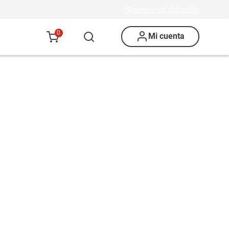
Ingresar mi ubicación
0
Mi cuenta