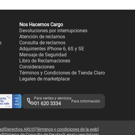
Nos Hacemos Cargo
Devoluciones por interrupciones
Atención de reclamos
s
Consulta de reclamos
Adquirientes iPhone 6, 6S y SE
Mensaje de Seguridad
Libro de Reclamaciones
Consideraciones
Términos y Condiciones de Tienda Claro
Legales de marketplace
Para ventas y servicios
Para información
01 620 3334
|
|
|
dad
Derechos ARCO
Términos y condiciones de la web
|
|
ed
Sistema de Consulta de Deudas
Legal y regulatorio