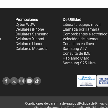
Promociones
De Utilidad
Cyber WOW
Libera tu equipo móvil
Celulares iPhone
Llamada por llamada
Celulares Samsung
Comprobantes electrónico
o
Celulares Xiaomi
Velocidad de internet
Celulares Honor
Consultas en línea
Celulares Motorola
Samsung A57
Consulta de IMEI
Hablando Claro
Samsung S25 Ultra
|
Condiciones de garantía de equipos
Política de Privaci
|
Sistema de consultas Tarifarias
Neutralidad de R