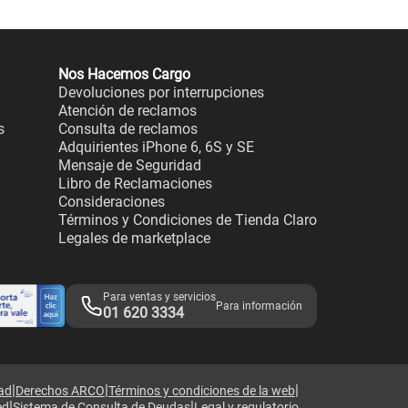
Nos Hacemos Cargo
Devoluciones por interrupciones
Atención de reclamos
s
Consulta de reclamos
Adquirientes iPhone 6, 6S y SE
Mensaje de Seguridad
Libro de Reclamaciones
Consideraciones
Términos y Condiciones de Tienda Claro
Legales de marketplace
Para ventas y servicios
Para información
01 620 3334
|
|
|
dad
Derechos ARCO
Términos y condiciones de la web
|
|
ed
Sistema de Consulta de Deudas
Legal y regulatorio