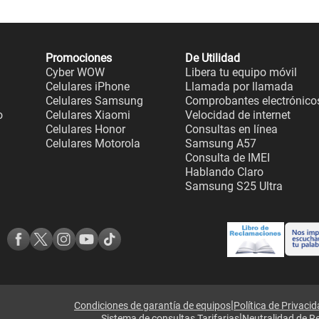
Promociones
De Utilidad
Cyber WOW
Libera tu equipo móvil
Celulares iPhone
Llamada por llamada
Celulares Samsung
Comprobantes electrónico
o
Celulares Xiaomi
Velocidad de internet
Celulares Honor
Consultas en línea
Celulares Motorola
Samsung A57
Consulta de IMEI
Hablando Claro
Samsung S25 Ultra
|
Condiciones de garantía de equipos
Política de Privaci
|
Sistema de consultas Tarifarias
Neutralidad de R