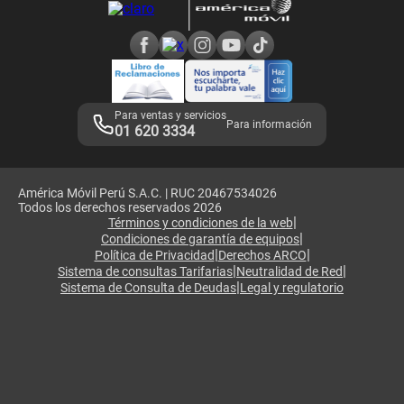
Consulta de reclamos
Consulta de IMEI
Adquirientes iPhone 6, 6S y SE
Hablando Claro
Mensaje de Seguridad
Samsung S25 Ultra
Consideraciones
Términos y Condiciones de Tienda Claro
Libro de Reclamaciones
Legales de marketplace
Para ventas y servicios
Para información
01 620 3334
América Móvil Perú S.A.C. | RUC 20467534026
Todos los derechos reservados 2026
|
Términos y condiciones de la web
|
Condiciones de garantía de equipos
|
|
Política de Privacidad
Derechos ARCO
|
|
Sistema de consultas Tarifarias
Neutralidad de Red
|
Sistema de Consulta de Deudas
Legal y regulatorio