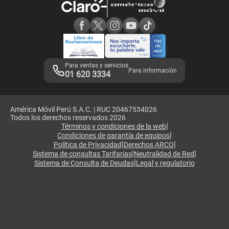
Consulta de reclamos
Consulta de IMEI
Adquirientes iPhone 6, 6S y SE
Hablando Claro
Mensaje de Seguridad
Samsung S25 Ultra
Consideraciones
Términos y Condiciones de Tienda Claro
Libro de Reclamaciones
Legales de marketplace
Para ventas y servicios
Para información
01 620 3334
América Móvil Perú S.A.C. | RUC 20467534026
Todos los derechos reservados 2026
|
Términos y condiciones de la web
|
Condiciones de garantía de equipos
|
|
Política de Privacidad
Derechos ARCO
|
|
Sistema de consultas Tarifarias
Neutralidad de Red
|
Sistema de Consulta de Deudas
Legal y regulatorio