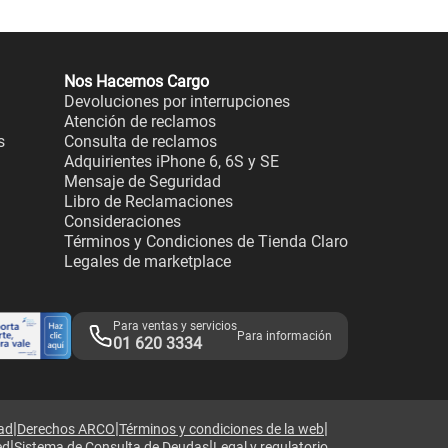
Nos Hacemos Cargo
Devoluciones por interrupciones
Atención de reclamos
s
Consulta de reclamos
Adquirientes iPhone 6, 6S y SE
Mensaje de Seguridad
Libro de Reclamaciones
Consideraciones
Términos y Condiciones de Tienda Claro
Legales de marketplace
Para ventas y servicios
Para información
01 620 3334
|
|
|
dad
Derechos ARCO
Términos y condiciones de la web
|
|
ed
Sistema de Consulta de Deudas
Legal y regulatorio