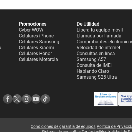
Promociones
De Utilidad
Cyber WOW
Libera tu equipo móvil
Celulares iPhone
Llamada por llamada
Celulares Samsung
Comprobantes electrónico
o
Celulares Xiaomi
Velocidad de internet
Celulares Honor
Consultas en línea
Celulares Motorola
Samsung A57
Consulta de IMEI
Hablando Claro
Samsung S25 Ultra
|
Condiciones de garantía de equipos
Política de Privaci
|
Sistema de consultas Tarifarias
Neutralidad de R