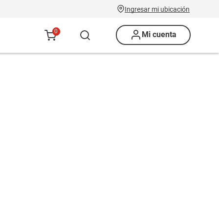
Ingresar mi ubicación
0
Mi cuenta