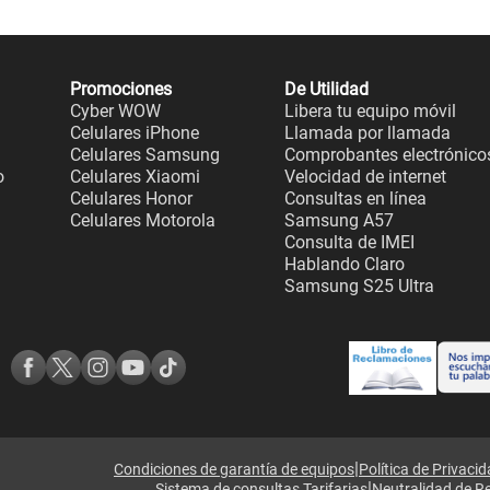
Promociones
De Utilidad
Cyber WOW
Libera tu equipo móvil
Celulares iPhone
Llamada por llamada
Celulares Samsung
Comprobantes electrónico
o
Celulares Xiaomi
Velocidad de internet
Celulares Honor
Consultas en línea
Celulares Motorola
Samsung A57
Consulta de IMEI
Hablando Claro
Samsung S25 Ultra
|
Condiciones de garantía de equipos
Política de Privaci
|
Sistema de consultas Tarifarias
Neutralidad de R