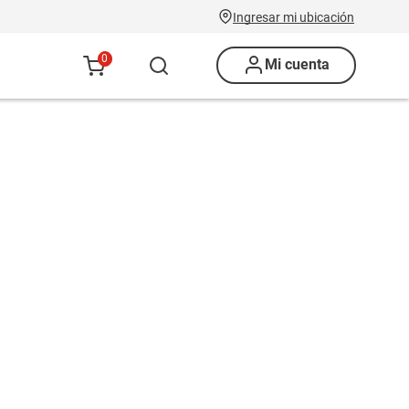
Ingresar mi ubicación
0
Mi cuenta