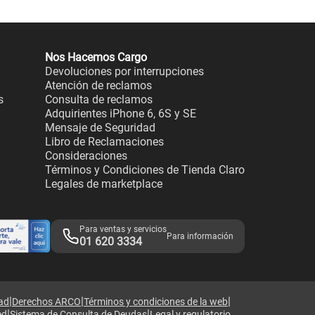
Nos Hacemos Cargo
Devoluciones por interrupciones
Atención de reclamos
s
Consulta de reclamos
Adquirientes iPhone 6, 6S y SE
Mensaje de Seguridad
Libro de Reclamaciones
Consideraciones
Términos y Condiciones de Tienda Claro
Legales de marketplace
Para ventas y servicios
Para información
01 620 3334
|
|
|
dad
Derechos ARCO
Términos y condiciones de la web
|
|
ed
Sistema de Consulta de Deudas
Legal y regulatorio