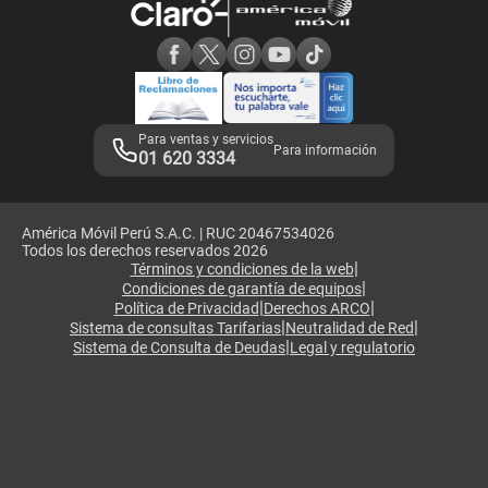
Consulta de reclamos
Consulta de IMEI
Adquirientes iPhone 6, 6S y SE
Hablando Claro
Mensaje de Seguridad
Samsung S25 Ultra
Consideraciones
Términos y Condiciones de Tienda Claro
Libro de Reclamaciones
Legales de marketplace
Para ventas y servicios
Para información
01 620 3334
América Móvil Perú S.A.C. | RUC 20467534026
Todos los derechos reservados 2026
|
Términos y condiciones de la web
|
Condiciones de garantía de equipos
|
|
Política de Privacidad
Derechos ARCO
|
|
Sistema de consultas Tarifarias
Neutralidad de Red
|
Sistema de Consulta de Deudas
Legal y regulatorio