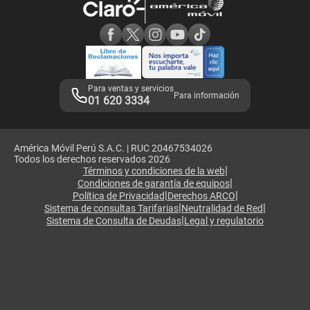
Consulta de reclamos
Consulta de IMEI
Adquirientes iPhone 6, 6S y SE
Hablando Claro
Mensaje de Seguridad
Samsung S25 Ultra
Consideraciones
Términos y Condiciones de Tienda Claro
Libro de Reclamaciones
Legales de marketplace
Para ventas y servicios
Para información
01 620 3334
América Móvil Perú S.A.C. | RUC 20467534026
Todos los derechos reservados 2026
|
Términos y condiciones de la web
|
Condiciones de garantía de equipos
|
|
Política de Privacidad
Derechos ARCO
|
|
Sistema de consultas Tarifarias
Neutralidad de Red
|
Sistema de Consulta de Deudas
Legal y regulatorio