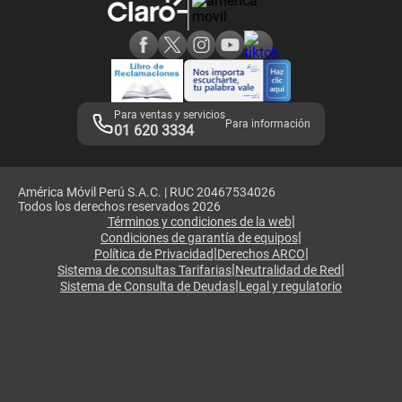
Consulta de reclamos
Consulta de IMEI
Adquirientes iPhone 6, 6S y SE
Hablando Claro
Mensaje de Seguridad
Samsung S25 Ultra
Consideraciones
Términos y Condiciones de Tienda Claro
Libro de Reclamaciones
Legales de marketplace
Para ventas y servicios
Para información
01 620 3334
América Móvil Perú S.A.C. | RUC 20467534026
Todos los derechos reservados 2026
|
Términos y condiciones de la web
|
Condiciones de garantía de equipos
|
|
Política de Privacidad
Derechos ARCO
|
|
Sistema de consultas Tarifarias
Neutralidad de Red
|
Sistema de Consulta de Deudas
Legal y regulatorio