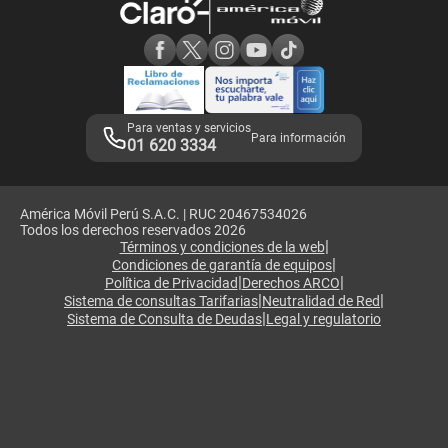
Consulta de reclamos
Consulta de IMEI
Adquirientes iPhone 6, 6S y SE
Hablando Claro
Mensaje de Seguridad
Samsung S25 Ultra
Consideraciones
Términos y Condiciones de Tienda Claro
Libro de Reclamaciones
Legales de marketplace
Para ventas y servicios
Para información
01 620 3334
América Móvil Perú S.A.C. | RUC 20467534026
Todos los derechos reservados 2026
|
Términos y condiciones de la web
|
Condiciones de garantía de equipos
|
|
Política de Privacidad
Derechos ARCO
|
|
Sistema de consultas Tarifarias
Neutralidad de Red
|
Sistema de Consulta de Deudas
Legal y regulatorio