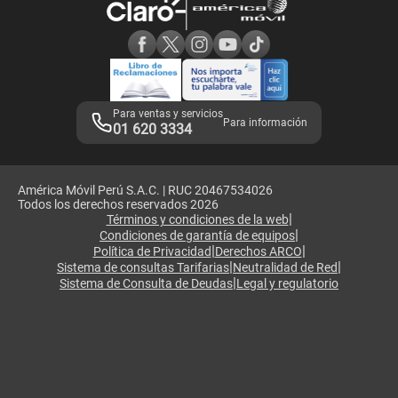
Consulta de reclamos
Consulta de IMEI
Adquirientes iPhone 6, 6S y SE
Hablando Claro
Mensaje de Seguridad
Samsung S25 Ultra
Consideraciones
Términos y Condiciones de Tienda Claro
Libro de Reclamaciones
Legales de marketplace
Para ventas y servicios
Para información
01 620 3334
América Móvil Perú S.A.C. | RUC 20467534026
Todos los derechos reservados 2026
|
Términos y condiciones de la web
|
Condiciones de garantía de equipos
|
|
Política de Privacidad
Derechos ARCO
|
|
Sistema de consultas Tarifarias
Neutralidad de Red
|
Sistema de Consulta de Deudas
Legal y regulatorio