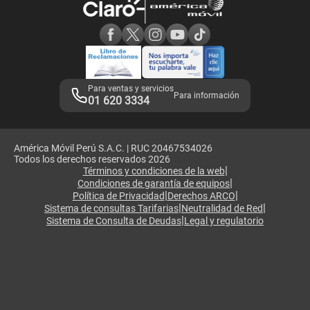
Consulta de reclamos
Consulta de IMEI
Adquirientes iPhone 6, 6S y SE
Hablando Claro
Mensaje de Seguridad
Samsung S25 Ultra
Consideraciones
Términos y Condiciones de Tienda Claro
Libro de Reclamaciones
Legales de marketplace
Para ventas y servicios
Para información
01 620 3334
América Móvil Perú S.A.C. | RUC 20467534026
Todos los derechos reservados 2026
|
Términos y condiciones de la web
|
Condiciones de garantía de equipos
|
|
Política de Privacidad
Derechos ARCO
|
|
Sistema de consultas Tarifarias
Neutralidad de Red
|
Sistema de Consulta de Deudas
Legal y regulatorio