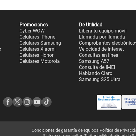
Promociones
De Utilidad
Cyber WOW
Libera tu equipo móvil
Celulares iPhone
Llamada por llamada
Celulares Samsung
Comprobantes electrónico
o
Celulares Xiaomi
Velocidad de internet
Celulares Honor
Consultas en línea
Celulares Motorola
Samsung A57
Consulta de IMEI
Hablando Claro
Samsung S25 Ultra
|
Condiciones de garantía de equipos
Política de Privaci
|
Sistema de consultas Tarifarias
Neutralidad de R