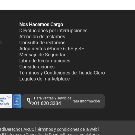
Nos Hacemos Cargo
Devoluciones por interrupciones
Atención de reclamos
s
Consulta de reclamos
Adquirientes iPhone 6, 6S y SE
Mensaje de Seguridad
Libro de Reclamaciones
Consideraciones
Términos y Condiciones de Tienda Claro
Legales de marketplace
Para ventas y servicios
Para información
01 620 3334
|
|
|
dad
Derechos ARCO
Términos y condiciones de la web
|
|
ed
Sistema de Consulta de Deudas
Legal y regulatorio