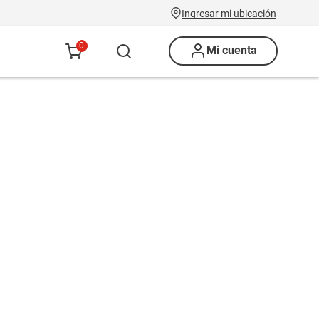
Ingresar mi ubicación
0
Mi cuenta