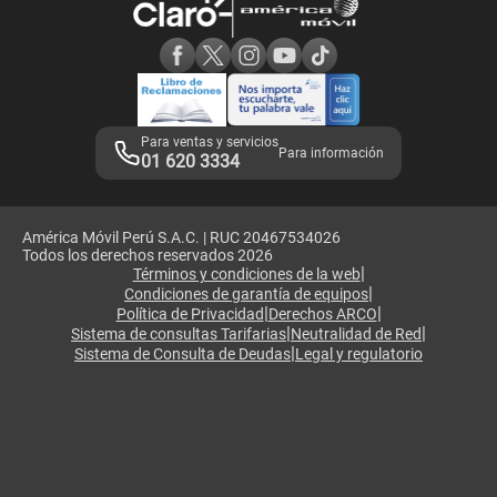
Consulta de reclamos
Consulta de IMEI
Adquirientes iPhone 6, 6S y SE
Hablando Claro
Mensaje de Seguridad
Samsung S25 Ultra
Consideraciones
Términos y Condiciones de Tienda Claro
Libro de Reclamaciones
Legales de marketplace
Para ventas y servicios
Para información
01 620 3334
América Móvil Perú S.A.C. | RUC 20467534026
Todos los derechos reservados 2026
|
Términos y condiciones de la web
|
Condiciones de garantía de equipos
|
|
Política de Privacidad
Derechos ARCO
|
|
Sistema de consultas Tarifarias
Neutralidad de Red
|
Sistema de Consulta de Deudas
Legal y regulatorio