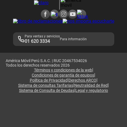
Consulta de reclamos
Consulta de IMEI
Adquirientes iPhone 6, 6S y SE
Hablando Claro
Mensaje de Seguridad
Samsung S25 Ultra
Consideraciones
Términos y Condiciones de Tienda Claro
Libro de Reclamaciones
Legales de marketplace
Para ventas y servicios
Para información
01 620 3334
América Móvil Perú S.A.C. | RUC 20467534026
Todos los derechos reservados 2026
|
Términos y condiciones de la web
|
Condiciones de garantía de equipos
|
|
Política de Privacidad
Derechos ARCO
|
|
Sistema de consultas Tarifarias
Neutralidad de Red
|
Sistema de Consulta de Deudas
Legal y regulatorio