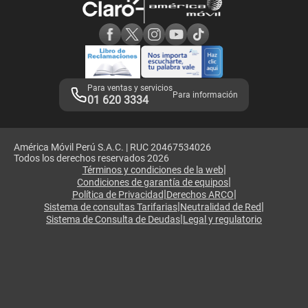
Consulta de reclamos
Consulta de IMEI
Adquirientes iPhone 6, 6S y SE
Hablando Claro
Mensaje de Seguridad
Samsung S25 Ultra
Consideraciones
Términos y Condiciones de Tienda Claro
Libro de Reclamaciones
Legales de marketplace
Para ventas y servicios
Para información
01 620 3334
América Móvil Perú S.A.C. | RUC 20467534026
Todos los derechos reservados 2026
|
Términos y condiciones de la web
|
Condiciones de garantía de equipos
|
|
Política de Privacidad
Derechos ARCO
|
|
Sistema de consultas Tarifarias
Neutralidad de Red
|
Sistema de Consulta de Deudas
Legal y regulatorio