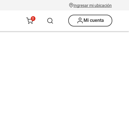
Ingresar mi ubicación
0
Mi cuenta