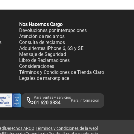
Nos Hacemos Cargo
Devoluciones por interrupciones
Atención de reclamos
s
Consulta de reclamos
Adquirientes iPhone 6, 6S y SE
Mensaje de Seguridad
Libro de Reclamaciones
Consideraciones
Términos y Condiciones de Tienda Claro
Legales de marketplace
Para ventas y servicios
Para información
01 620 3334
|
|
|
dad
Derechos ARCO
Términos y condiciones de la web
|
|
ed
Sistema de Consulta de Deudas
Legal y regulatorio