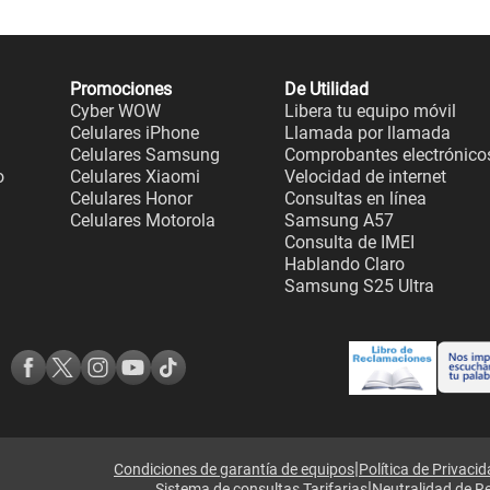
Promociones
De Utilidad
Cyber WOW
Libera tu equipo móvil
Celulares iPhone
Llamada por llamada
Celulares Samsung
Comprobantes electrónico
o
Celulares Xiaomi
Velocidad de internet
Celulares Honor
Consultas en línea
Celulares Motorola
Samsung A57
Consulta de IMEI
Hablando Claro
Samsung S25 Ultra
|
Condiciones de garantía de equipos
Política de Privaci
|
Sistema de consultas Tarifarias
Neutralidad de R