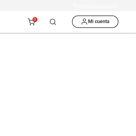
Ingresar mi ubicación
0
Mi cuenta