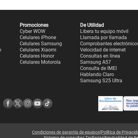
Promociones
De Utilidad
Cyber WOW
Libera tu equipo móvil
Celulares iPhone
Llamada por llamada
Celulares Samsung
Comprobantes electrónico
o
Celulares Xiaomi
Velocidad de internet
Celulares Honor
Consultas en línea
Celulares Motorola
Samsung A57
Consulta de IMEI
Hablando Claro
Samsung S25 Ultra
|
Condiciones de garantía de equipos
Política de Privaci
|
Sistema de consultas Tarifarias
Neutralidad de R