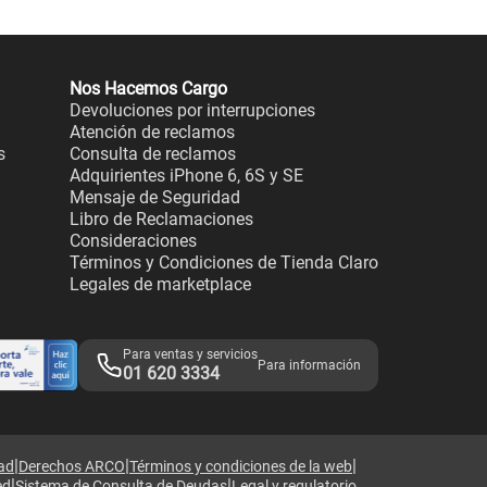
Nos Hacemos Cargo
Devoluciones por interrupciones
Atención de reclamos
s
Consulta de reclamos
Adquirientes iPhone 6, 6S y SE
Mensaje de Seguridad
Libro de Reclamaciones
Consideraciones
Términos y Condiciones de Tienda Claro
Legales de marketplace
Para ventas y servicios
Para información
01 620 3334
|
|
|
dad
Derechos ARCO
Términos y condiciones de la web
|
|
ed
Sistema de Consulta de Deudas
Legal y regulatorio