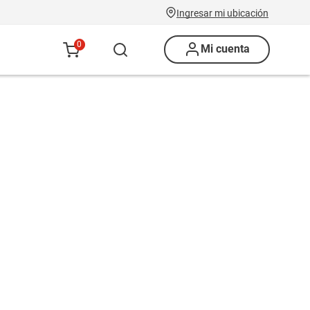
Ingresar mi ubicación
0
Mi cuenta