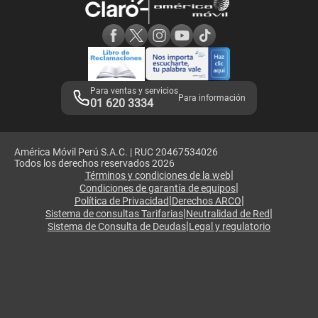
Consulta de reclamos
Consulta de IMEI
Adquirientes iPhone 6, 6S y SE
Hablando Claro
Mensaje de Seguridad
Samsung S25 Ultra
Consideraciones
Términos y Condiciones de Tienda Claro
Libro de Reclamaciones
Legales de marketplace
Para ventas y servicios
Para información
01 620 3334
América Móvil Perú S.A.C. | RUC 20467534026
Todos los derechos reservados 2026
|
Términos y condiciones de la web
|
Condiciones de garantía de equipos
|
|
Política de Privacidad
Derechos ARCO
|
|
Sistema de consultas Tarifarias
Neutralidad de Red
|
Sistema de Consulta de Deudas
Legal y regulatorio