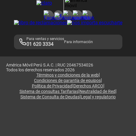
Consulta de reclamos
Consulta de IMEI
Adquirientes iPhone 6, 6S y SE
Hablando Claro
Mensaje de Seguridad
Samsung S25 Ultra
Consideraciones
Términos y Condiciones de Tienda Claro
Libro de Reclamaciones
Legales de marketplace
Para ventas y servicios
Para información
01 620 3334
América Móvil Perú S.A.C. | RUC 20467534026
Todos los derechos reservados 2026
|
Términos y condiciones de la web
|
Condiciones de garantía de equipos
|
|
Política de Privacidad
Derechos ARCO
|
|
Sistema de consultas Tarifarias
Neutralidad de Red
|
Sistema de Consulta de Deudas
Legal y regulatorio