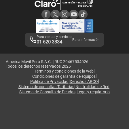
Consulta de reclamos
Consulta de IMEI
Adquirientes iPhone 6, 6S y SE
Hablando Claro
Mensaje de Seguridad
Samsung S25 Ultra
Consideraciones
Términos y Condiciones de Tienda Claro
Libro de Reclamaciones
Legales de marketplace
Para ventas y servicios
Para información
01 620 3334
América Móvil Perú S.A.C. | RUC 20467534026
Todos los derechos reservados 2026
|
Términos y condiciones de la web
|
Condiciones de garantía de equipos
|
|
Política de Privacidad
Derechos ARCO
|
|
Sistema de consultas Tarifarias
Neutralidad de Red
|
Sistema de Consulta de Deudas
Legal y regulatorio