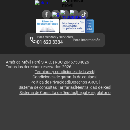
Consulta de reclamos
Consulta de IMEI
Adquirientes iPhone 6, 6S y SE
Hablando Claro
Mensaje de Seguridad
Samsung S25 Ultra
Consideraciones
Términos y Condiciones de Tienda Claro
Libro de Reclamaciones
Legales de marketplace
Para ventas y servicios
Para información
01 620 3334
América Móvil Perú S.A.C. | RUC 20467534026
Todos los derechos reservados 2026
|
Términos y condiciones de la web
|
Condiciones de garantía de equipos
|
|
Política de Privacidad
Derechos ARCO
|
|
Sistema de consultas Tarifarias
Neutralidad de Red
|
Sistema de Consulta de Deudas
Legal y regulatorio