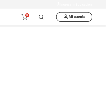
Ingresar mi ubicación
0
Mi cuenta