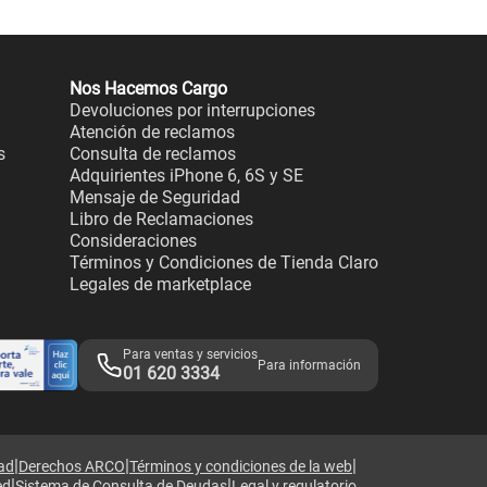
Nos Hacemos Cargo
Devoluciones por interrupciones
Atención de reclamos
s
Consulta de reclamos
Adquirientes iPhone 6, 6S y SE
Mensaje de Seguridad
Libro de Reclamaciones
Consideraciones
Términos y Condiciones de Tienda Claro
Legales de marketplace
Para ventas y servicios
Para información
01 620 3334
|
|
|
dad
Derechos ARCO
Términos y condiciones de la web
|
|
ed
Sistema de Consulta de Deudas
Legal y regulatorio