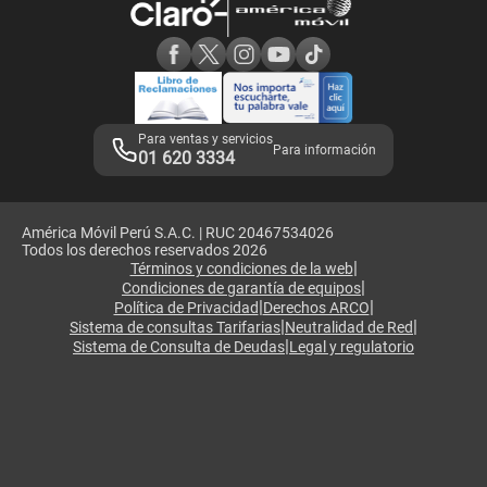
Consulta de reclamos
Consulta de IMEI
Adquirientes iPhone 6, 6S y SE
Hablando Claro
Mensaje de Seguridad
Samsung S25 Ultra
Consideraciones
Términos y Condiciones de Tienda Claro
Libro de Reclamaciones
Legales de marketplace
Para ventas y servicios
Para información
01 620 3334
América Móvil Perú S.A.C. | RUC 20467534026
Todos los derechos reservados 2026
|
Términos y condiciones de la web
|
Condiciones de garantía de equipos
|
|
Política de Privacidad
Derechos ARCO
|
|
Sistema de consultas Tarifarias
Neutralidad de Red
|
Sistema de Consulta de Deudas
Legal y regulatorio