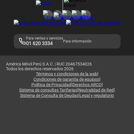
Consulta de reclamos
Consulta de IMEI
Adquirientes iPhone 6, 6S y SE
Hablando Claro
Mensaje de Seguridad
Samsung S25 Ultra
Consideraciones
Términos y Condiciones de Tienda Claro
Libro de Reclamaciones
Legales de marketplace
Para ventas y servicios
Para información
01 620 3334
América Móvil Perú S.A.C. | RUC 20467534026
Todos los derechos reservados 2026
|
Términos y condiciones de la web
|
Condiciones de garantía de equipos
|
|
Política de Privacidad
Derechos ARCO
|
|
Sistema de consultas Tarifarias
Neutralidad de Red
|
Sistema de Consulta de Deudas
Legal y regulatorio