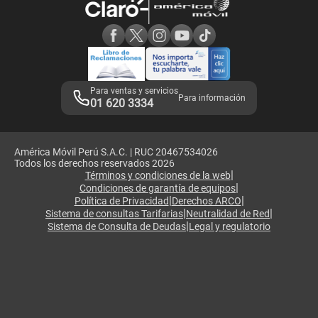
Consulta de reclamos
Consulta de IMEI
Adquirientes iPhone 6, 6S y SE
Hablando Claro
Mensaje de Seguridad
Samsung S25 Ultra
Consideraciones
Términos y Condiciones de Tienda Claro
Libro de Reclamaciones
Legales de marketplace
Para ventas y servicios
Para información
01 620 3334
América Móvil Perú S.A.C. | RUC 20467534026
Todos los derechos reservados 2026
|
Términos y condiciones de la web
|
Condiciones de garantía de equipos
|
|
Política de Privacidad
Derechos ARCO
|
|
Sistema de consultas Tarifarias
Neutralidad de Red
|
Sistema de Consulta de Deudas
Legal y regulatorio