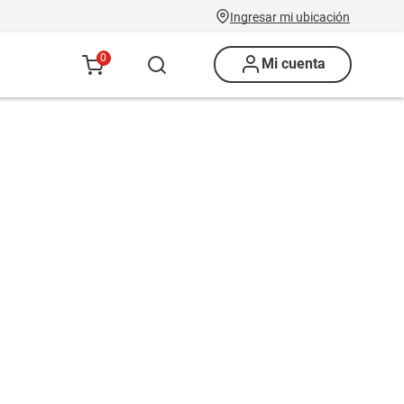
Ingresar mi ubicación
0
Mi cuenta