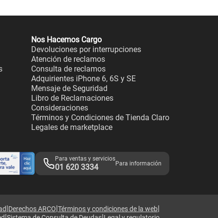
Nos Hacemos Cargo
Devoluciones por interrupciones
Atención de reclamos
s
Consulta de reclamos
Adquirientes iPhone 6, 6S y SE
Mensaje de Seguridad
Libro de Reclamaciones
Consideraciones
Términos y Condiciones de Tienda Claro
Legales de marketplace
Para ventas y servicios
Para información
01 620 3334
|
|
|
dad
Derechos ARCO
Términos y condiciones de la web
|
|
ed
Sistema de Consulta de Deudas
Legal y regulatorio