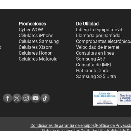
Promociones
De Utilidad
Cyber WOW
Libera tu equipo móvil
Celulares iPhone
Llamada por llamada
Celulares Samsung
Comprobantes electrónico
o
Celulares Xiaomi
Velocidad de internet
Celulares Honor
Consultas en línea
Celulares Motorola
Samsung A57
Consulta de IMEI
Hablando Claro
Samsung S25 Ultra
|
Condiciones de garantía de equipos
Política de Privaci
|
Sistema de consultas Tarifarias
Neutralidad de R