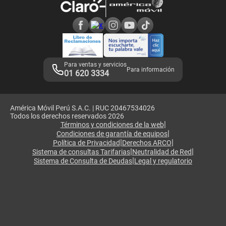
Consulta de reclamos
Consulta de IMEI
Adquirientes iPhone 6, 6S y SE
Hablando Claro
Mensaje de Seguridad
Samsung S25 Ultra
Consideraciones
Términos y Condiciones de Tienda Claro
Libro de Reclamaciones
Legales de marketplace
Para ventas y servicios
Para información
01 620 3334
América Móvil Perú S.A.C. | RUC 20467534026
Todos los derechos reservados 2026
|
Términos y condiciones de la web
|
Condiciones de garantía de equipos
|
|
Política de Privacidad
Derechos ARCO
|
|
Sistema de consultas Tarifarias
Neutralidad de Red
|
Sistema de Consulta de Deudas
Legal y regulatorio