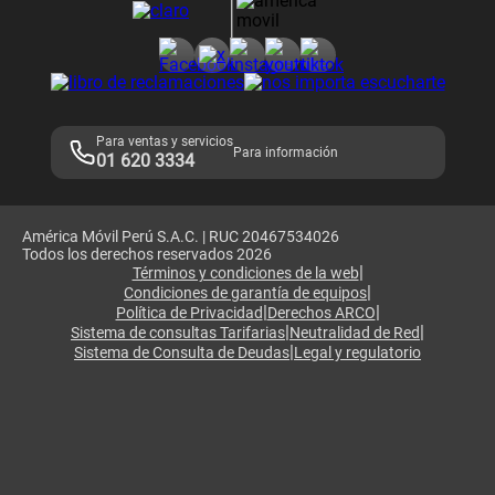
Consulta de reclamos
Consulta de IMEI
Adquirientes iPhone 6, 6S y SE
Hablando Claro
Mensaje de Seguridad
Samsung S25 Ultra
Consideraciones
Términos y Condiciones de Tienda Claro
Libro de Reclamaciones
Legales de marketplace
Para ventas y servicios
Para información
01 620 3334
América Móvil Perú S.A.C. | RUC 20467534026
Todos los derechos reservados 2026
|
Términos y condiciones de la web
|
Condiciones de garantía de equipos
|
|
Política de Privacidad
Derechos ARCO
|
|
Sistema de consultas Tarifarias
Neutralidad de Red
|
Sistema de Consulta de Deudas
Legal y regulatorio