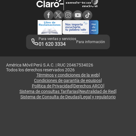
Consulta de reclamos
Consulta de IMEI
Adquirientes iPhone 6, 6S y SE
Hablando Claro
Mensaje de Seguridad
Samsung S25 Ultra
Consideraciones
Términos y Condiciones de Tienda Claro
Libro de Reclamaciones
Legales de marketplace
Para ventas y servicios
Para información
01 620 3334
América Móvil Perú S.A.C. | RUC 20467534026
Todos los derechos reservados 2026
|
Términos y condiciones de la web
|
Condiciones de garantía de equipos
|
|
Política de Privacidad
Derechos ARCO
|
|
Sistema de consultas Tarifarias
Neutralidad de Red
|
Sistema de Consulta de Deudas
Legal y regulatorio