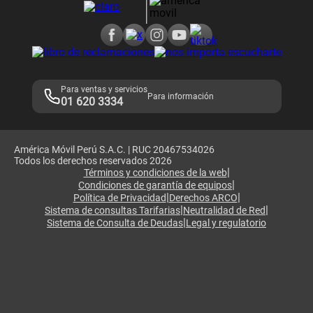
Consulta de reclamos
Consulta de IMEI
Adquirientes iPhone 6, 6S y SE
Hablando Claro
Mensaje de Seguridad
Samsung S25 Ultra
Consideraciones
Términos y Condiciones de Tienda Claro
Libro de Reclamaciones
Legales de marketplace
Para ventas y servicios
Para información
01 620 3334
América Móvil Perú S.A.C. | RUC 20467534026
Todos los derechos reservados 2026
|
Términos y condiciones de la web
|
Condiciones de garantía de equipos
|
|
Política de Privacidad
Derechos ARCO
|
|
Sistema de consultas Tarifarias
Neutralidad de Red
|
Sistema de Consulta de Deudas
Legal y regulatorio