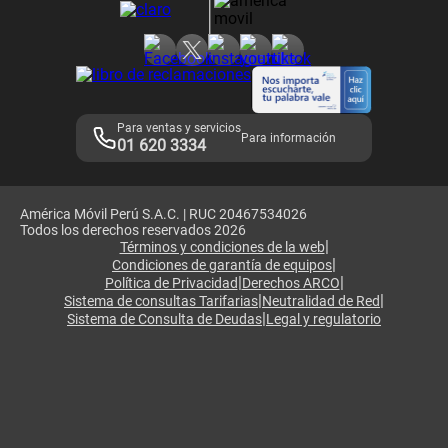
Consulta de reclamos
Consulta de IMEI
Adquirientes iPhone 6, 6S y SE
Hablando Claro
Mensaje de Seguridad
Samsung S25 Ultra
Consideraciones
Términos y Condiciones de Tienda Claro
Libro de Reclamaciones
Legales de marketplace
Para ventas y servicios
Para información
01 620 3334
América Móvil Perú S.A.C. | RUC 20467534026
Todos los derechos reservados 2026
|
Términos y condiciones de la web
|
Condiciones de garantía de equipos
|
|
Política de Privacidad
Derechos ARCO
|
|
Sistema de consultas Tarifarias
Neutralidad de Red
|
Sistema de Consulta de Deudas
Legal y regulatorio