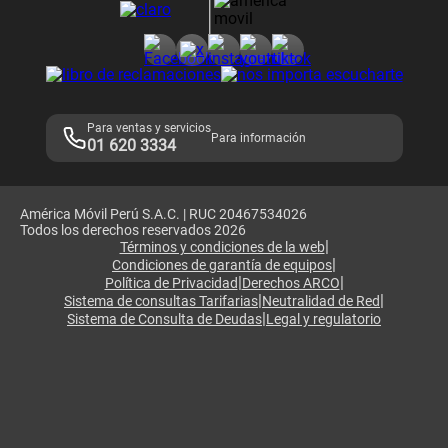
Consulta de reclamos
Consulta de IMEI
Adquirientes iPhone 6, 6S y SE
Hablando Claro
Mensaje de Seguridad
Samsung S25 Ultra
Consideraciones
Términos y Condiciones de Tienda Claro
Libro de Reclamaciones
Legales de marketplace
Para ventas y servicios
Para información
01 620 3334
América Móvil Perú S.A.C. | RUC 20467534026
Todos los derechos reservados 2026
|
Términos y condiciones de la web
|
Condiciones de garantía de equipos
|
|
Política de Privacidad
Derechos ARCO
|
|
Sistema de consultas Tarifarias
Neutralidad de Red
|
Sistema de Consulta de Deudas
Legal y regulatorio