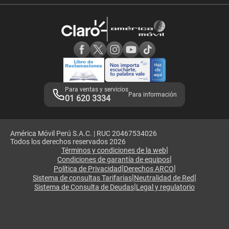
Velocidad de internet
Devoluciones por interrupciones
Consultas en línea
Atención de reclamos
Samsung A57
Consulta de reclamos
Consulta de IMEI
Adquirientes iPhone 6, 6S y SE
Hablando Claro
Mensaje de Seguridad
Samsung S25 Ultra
Consideraciones
Términos y Condiciones de Tienda Claro
Libro de Reclamaciones
Legales de marketplace
Para ventas y servicios
Para información
01 620 3334
América Móvil Perú S.A.C. | RUC 20467534026
Todos los derechos reservados 2026
|
Términos y condiciones de la web
|
Condiciones de garantía de equipos
|
|
Política de Privacidad
Derechos ARCO
|
|
Sistema de consultas Tarifarias
Neutralidad de Red
|
Sistema de Consulta de Deudas
Legal y regulatorio