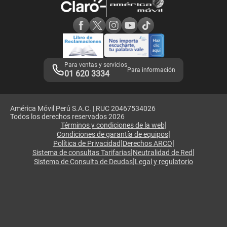
Consulta de reclamos
Consulta de IMEI
Adquirientes iPhone 6, 6S y SE
Hablando Claro
Mensaje de Seguridad
Samsung S25 Ultra
Consideraciones
Términos y Condiciones de Tienda Claro
Libro de Reclamaciones
Legales de marketplace
Para ventas y servicios
Para información
01 620 3334
América Móvil Perú S.A.C. | RUC 20467534026
Todos los derechos reservados 2026
|
Términos y condiciones de la web
|
Condiciones de garantía de equipos
|
|
Política de Privacidad
Derechos ARCO
|
|
Sistema de consultas Tarifarias
Neutralidad de Red
|
Sistema de Consulta de Deudas
Legal y regulatorio