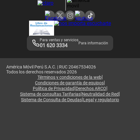
Consulta de reclamos
Consulta de IMEI
Adquirientes iPhone 6, 6S y SE
Hablando Claro
Mensaje de Seguridad
Samsung S25 Ultra
Consideraciones
Términos y Condiciones de Tienda Claro
Libro de Reclamaciones
Legales de marketplace
Para ventas y servicios
Para información
01 620 3334
América Móvil Perú S.A.C. | RUC 20467534026
Todos los derechos reservados 2026
|
Términos y condiciones de la web
|
Condiciones de garantía de equipos
|
|
Política de Privacidad
Derechos ARCO
|
|
Sistema de consultas Tarifarias
Neutralidad de Red
|
Sistema de Consulta de Deudas
Legal y regulatorio