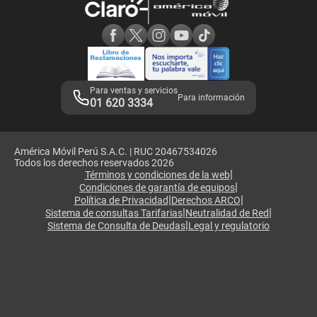
Consulta de reclamos
Consulta de IMEI
Adquirientes iPhone 6, 6S y SE
Hablando Claro
Mensaje de Seguridad
Samsung S25 Ultra
Consideraciones
Términos y Condiciones de Tienda Claro
Libro de Reclamaciones
Legales de marketplace
Para ventas y servicios
Para información
01 620 3334
América Móvil Perú S.A.C. | RUC 20467534026
Todos los derechos reservados 2026
|
Términos y condiciones de la web
|
Condiciones de garantía de equipos
|
|
Política de Privacidad
Derechos ARCO
|
|
Sistema de consultas Tarifarias
Neutralidad de Red
|
Sistema de Consulta de Deudas
Legal y regulatorio