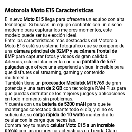
Motorola Moto E15 y sus características, a continuación
detallaremos cada una de estas.
Cámara de fotos Principal
32MP
Colores disponibles del Moto E15
En Tienda Claro contamos con stock en los siguientes
colores:
Cámara de fotos Frontal
8MP
Moto E15 morado
Moto E15 azul
Radio FM
Si
Colores del Moto E15
El celular Moto E15 es un dispositivo con estilo. Este
equipo cuenta con un diseño moderno y está hecho de un
material de calidad, ha sido lanzado en
colores azul y
Tipo de Batería
Rechargeable Li-Ion Battery
morado
.
¡Estos colores del Motorola Moto E15 están disponibles
solo en Tienda Claro! Cómpralo al mejor precio antes de
que se acabe el stock.
Capacidad Memoria Externa
1TB
Además, su diseño es ligero y con bordes curvos, por lo
que se siente perfecto en la mano, fácil de llevar a donde
sea que vayas. Descubre lo mejor de las características de
la cámara del Moto E15.
Capacidad Memoria Interna
64GB
Motorola Moto E15 Cámara de alta resolución