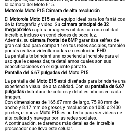
un rendimiento excepcional gracias a sus 8 núcleos de
hasta 2 GHz de velocidad.
Con su tecnología de
2GB de RAM+ 2GB de RAM Plus
VoLTE
Si
podrás utilizar aplicaciones en multitarea de manera fluida
mientras navegas por internet y disfrutas de tus juegos y
videos favoritos en alta resolución.
A continuación, te detallamos las principales
VoWiFi
Si
características de la batería del Motorola Moto E15.
Batería con carga rápida del Motorola Moto E15
Con una
batería de 5200 mAh
, el
Motorola Moto E15
asegura largas horas de uso en películas, videojuegos o
redes sociales sin necesidad de cargarlo constantemente.
Además, gracias a su
carga rápida de 10W
, podrás cargar
completamente tu Moto E15 en poco tiempo y seguir
disfrutando de todas sus funcionalidades sin
interrupciones.
Además, este
Motorola de última generación
incluye
tecnología avanzada como el
desbloqueo facial
y el
desbloqueo por huella
, proporcionando seguridad y
facilidad de acceso a tu celular.
A continuación te daremos un resumen donde tendrás
todas las características principales de este smartphone.
Especificaciones principales del Motorola