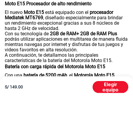
Moto E15
Estos son las principales especificaciones o características
del celular Moto E15:
Sistema operativo
: ANDROID 14 Go
Tecnología de pantalla
: LCD
Tamaño de pantalla
: 6.67 pulgadas
Resolución de pantalla
: 1604 x 720 píxeles
Cámara principal
: 32MP
Cámara frontal
: 8MP
Memoria interna
: 64GB
Memoria externa
: 1TB
Memoria RAM
: 2GB RAM + 2GB RAM Plus
Agotado
S/
149.00
Procesador
: Mediatek MT6769
Velocidad
: Octa core (2 x 2 GHz & 6 x 1.7 GHz)
Batería
: 5200 mAH
Tiempo de carga
: 155 minutos
Carga rápida
: 10 watts
Peso
: 188g
Tamaño
: 165.67 mm x 75.98 mm x 8.17mm