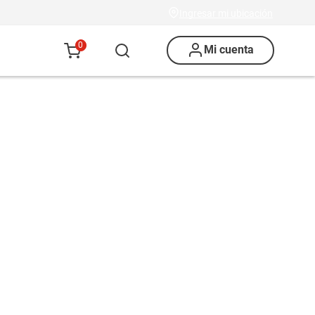
Ingresar mi ubicación
0
Mi cuenta